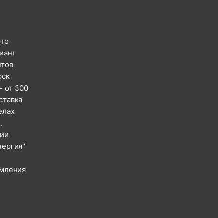
это
иант
нтов
рск
- от 300
ставка
елах
.
сии
нергия"
рмления