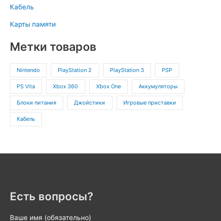
Кабель
Карты памяти
Метки товаров
Nintendo
PlayStation 2
PlayStation 3
PSP
PS Vita
Xbox 360
Xbox One
Аккумуляторы
Блоки питания
Джойстики
Игровые приставки
Кабель
Есть вопросы?
Ваше имя (обязательно)