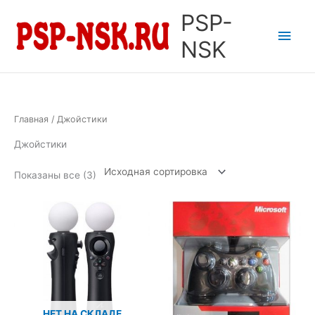
Перейти
PSP-
к
Глав
содержимому
NSK
мен
Главная
/ Джойстики
Джойстики
Показаны все (3)
НЕТ НА СКЛАДЕ