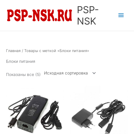
Перейти
PSP-
к
Глав
содержимому
NSK
мен
Главная
/ Товары с меткой «Блоки питания»
Блоки питания
Показаны все (5)