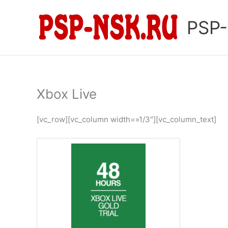
Перейти
к
PSP
содержимому
Xbox Live
[vc_row][vc_column width=»1/3″][vc_column_text]