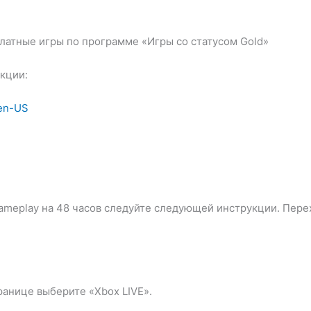
платные игры по программе «Игры со статусом Gold»
кции:
/en-US
meplay на 48 часов следуйте следующей инструкции. Переход
ранице выберите «Xbox LIVE».