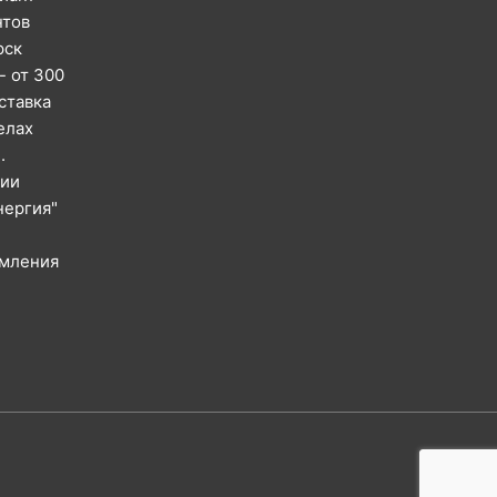
нтов
рск
- от 300
ставка
елах
.
сии
нергия"
рмления