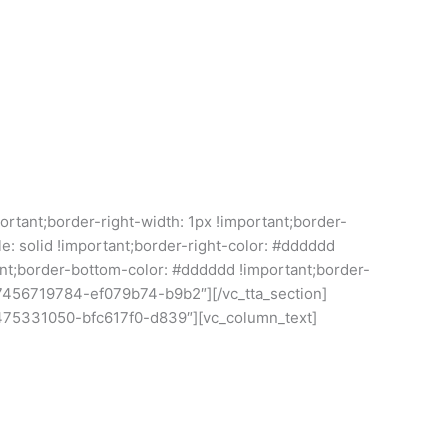
tant;border-right-width: 1px !important;border-
le: solid !important;border-right-color: #dddddd
tant;border-bottom-color: #dddddd !important;border-
507456719784-ef079b74-b9b2″][/vc_tta_section]
507475331050-bfc617f0-d839″][vc_column_text]