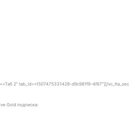
itle=»Таб 2″ tab_id=»1507475331428-d9c981f9-4f67″][/vc_tta_se
ive Gold подписка: