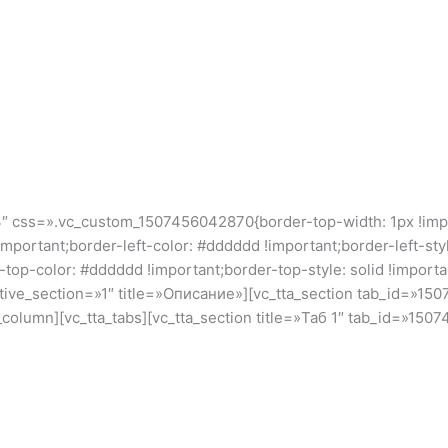
″ css=».vc_custom_1507456042870{border-top-width: 1px !impor
important;border-left-color: #dddddd !important;border-left-sty
er-top-color: #dddddd !important;border-top-style: solid !impor
 active_section=»1″ title=»Описание»][vc_tta_section tab_id=»1
_column][vc_tta_tabs][vc_tta_section title=»Таб 1″ tab_id=»1